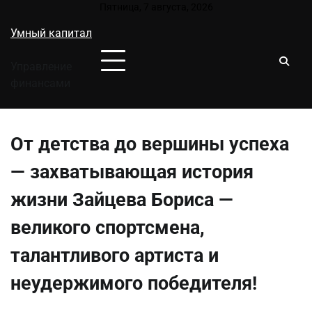
Перейти
Пятница, 7 августа, 2026
к
Умный капитал
содержимому
Управление
финансами
От детства до вершины успеха
— захватывающая история
жизни Зайцева Бориса —
великого спортсмена,
талантливого артиста и
неудержимого победителя!