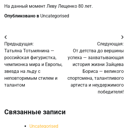
На данный момент Леву Лещенко 80 лет.
Опубликовано в
Uncategorised
Навигация
Предыдущая:
Следующая:
по
Татьяна Тотьмянина —
От детства до вершины
российская фигуристка,
успеха — захватывающая
записям
чемпионка мира и Европы,
история жизни Зайцева
звезда на льду с
Бориса — великого
неповторимым стилем и
спортсмена, талантливого
талантом
артиста и неудержимого
победителя!
Связанные записи
Uncategorised