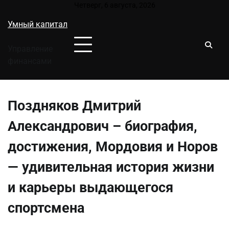
Перейти
Четверг, 6 августа, 2026
к
Умный капитал
содержимому
Управление
финансами
Поздняков Дмитрий
Александрович – биография,
достижения, Мордовия и Норов
— удивительная история жизни
и карьеры выдающегося
спортсмена