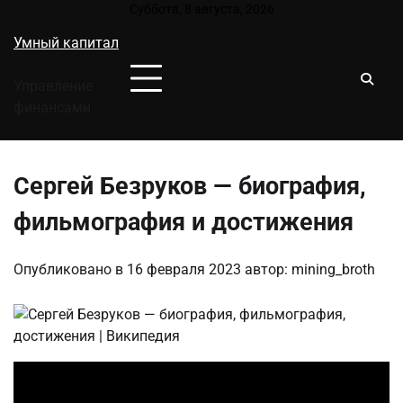
Перейти
Суббота, 8 августа, 2026
к
Умный капитал
содержимому
Управление
финансами
Сергей Безруков — биография,
фильмография и достижения
Опубликовано в
16 февраля 2023
автор:
mining_broth