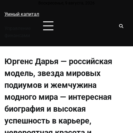
Перейти
Воскресенье, 9 августа, 2026
к
Умный капитал
содержимому
Управление
финансами
Юргенс Дарья — российская
модель, звезда мировых
подиумов и жемчужина
модного мира — интересная
биография и высокая
успешность в карьере,
невероятная красота и