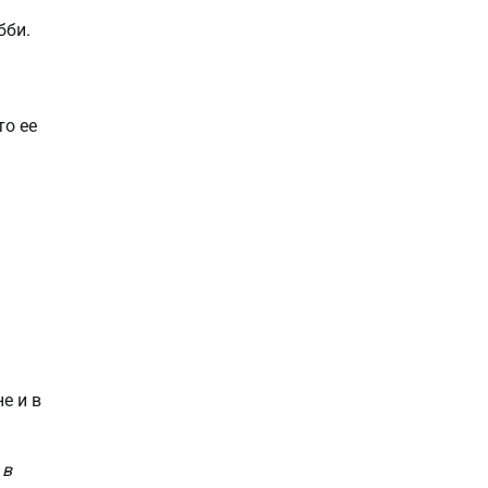
бби.
то ее
е и в
 в