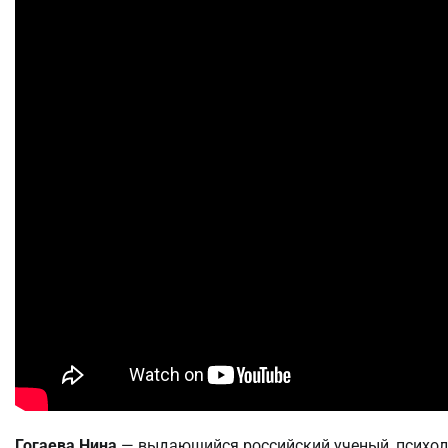
Гогаева Нина
— выдающийся российский ученый, психолог