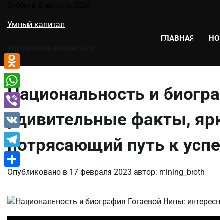
Перейти
Суббота, 8 августа, 2026
к
Умный капитал
содержимому
ГЛАВНАЯ
НО
Управление финансами
Odnoklassniki
Национальность и биогр
WhatsApp
удивительные факты, яр
Viber
VK
потрясающий путь к успе
Telegram
Опубликовано в
17 февраля 2023
автор:
mining_broth
Отправить