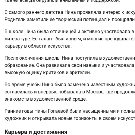
где ей всегда окружали вниманием и поддержкой.
С самого раннего детства Нина проявляла интерес к иск
Родители заметили ее творческий потенциал и поощряли 
В школе Нина была отличницей и активно участвовала 
литературе. Ее талант был явным, и многие преподават
карьеру в области искусства.
После окончания школы Нина поступила в художественн
образование. Она развивала свои навыки и участвовала 
высокую оценку критиков и зрителей.
Во время учебы Нина была замечена известным художни
согласилась и впервые побывала в Москве, где продолж
знакомств в художественной среде.
Ранние годы Нины Гогаевой были насыщенными и полны
художник и открывала новые горизонты в своем искусст
Карьера и достижения