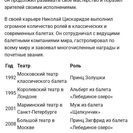
он продолжил развивать свое мастерство и поразил
зрителей своими исполнениями.
В своей карьере Николай Цискаридзе выполнил
огромное количество ролей в классических и
современных балетах. Он сотрудничал с ведущими
балетными компаниями мира, гастролировал по
всему миру и завоевал многочисленные награды и
почетные звания.
Год
Театр
Роль
Московский театр
1992
Принц Золушки
классического балета
Королевский театр в
Альберт из балета
1995
Лондоне
«Лебединое озеро»
Мариинский театр в
Муж из балета
2001
Санкт-Петербурге
«Щелкунчик»
Большой театр в
Принц Зигфрид из балета
2008
Москве
«Лебединое озеро»