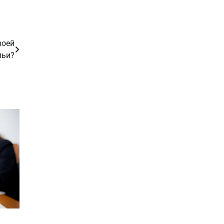
воей
мьи?