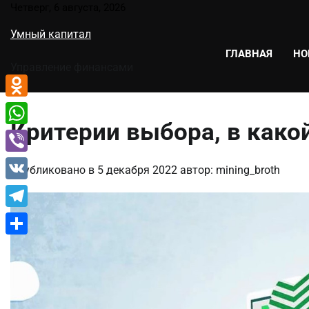
Перейти
Четверг, 6 августа, 2026
к
Умный капитал
содержимому
ГЛАВНАЯ
НО
Управление финансами
Odnoklassniki
Критерии выбора, в како
WhatsApp
Viber
Опубликовано в
5 декабря 2022
автор:
mining_broth
VK
Telegram
Отправить