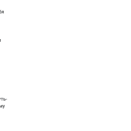
бя
и
ть-
уму