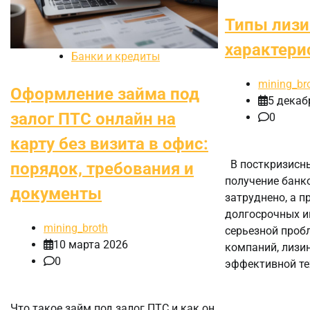
Типы лизи
характери
Банки и кредиты
mining_br
Оформление займа под
5 декаб
залог ПТС онлайн на
0
карту без визита в офис:
В посткризисны
порядок, требования и
получение банк
документы
затруднено, а п
долгосрочных и
mining_broth
серьезной проб
10 марта 2026
компаний, лизи
0
эффективной те
Что такое займ под залог ПТС и как он