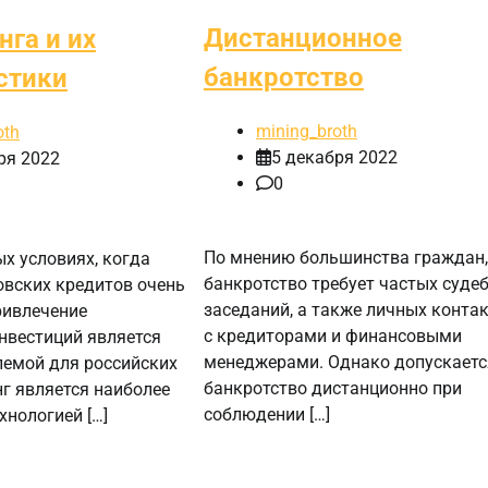
Дистанционное
нга и их
банкротство
стики
mining_broth
oth
5 декабря 2022
ря 2022
0
По мнению большинства граждан,
х условиях, когда
банкротство требует частых суде
овских кредитов очень
заседаний, а также личных конта
ривлечение
с кредиторами и финансовыми
нвестиций является
менеджерами. Однако допускаетс
лемой для российских
банкротство дистанционно при
нг является наиболее
соблюдении […]
хнологией […]