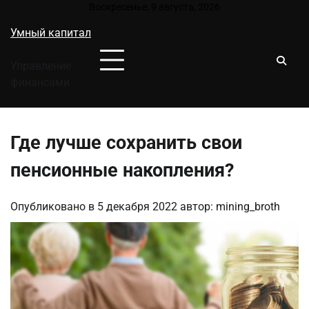
Перейти
Воскресенье, 9 августа, 2026
к
Умный капитал
содержимому
Управление
финансами
Где лучше сохранить свои
пенсионные накопления?
Опубликовано в
5 декабря 2022
автор:
mining_broth