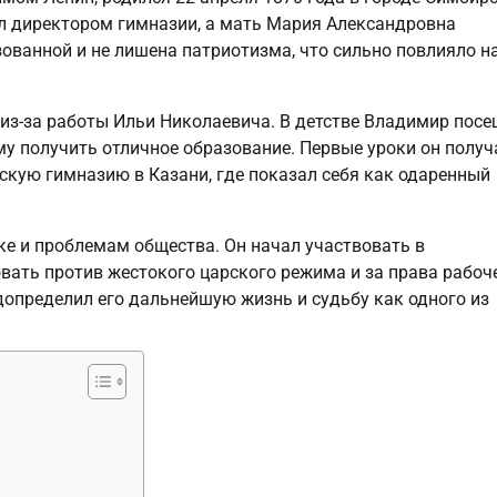
ыл директором гимназии, а мать Мария Александровна
ованной и не лишена патриотизма, что сильно повлияло н
из-за работы Ильи Николаевича. В детстве Владимир пос
му получить отличное образование. Первые уроки он получ
жскую гимназию в Казани, где показал себя как одаренный
ке и проблемам общества. Он начал участвовать в
вать против жестокого царского режима и за права рабоч
допределил его дальнейшую жизнь и судьбу как одного из