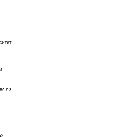
ситет
и
им из
и
о