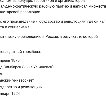
одним из ведущих теоретиков и организаторов
иал-демократическую рабочую партию и написал множест
олетарской революции.
о его произведение «Государство и революция», где он из
та и социализма.
стическую революцию в России, в результате которой
 последствий тромбоза.
апреля 1870
од Симбирск (ныне Ульяновск)
ин
анский университет
сударство и революция»
января 1924