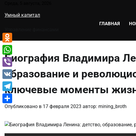
Перейти
Среда, 5 августа, 2026
к
Умный капитал
содержимому
ГЛАВНАЯ
НО
Управление финансами
Odnoklassniki
Биография Владимира Ле
WhatsApp
образование и революци
Viber
VK
ключевые моменты жизн
Telegram
Опубликовано в
17 февраля 2023
автор:
mining_broth
Отправить