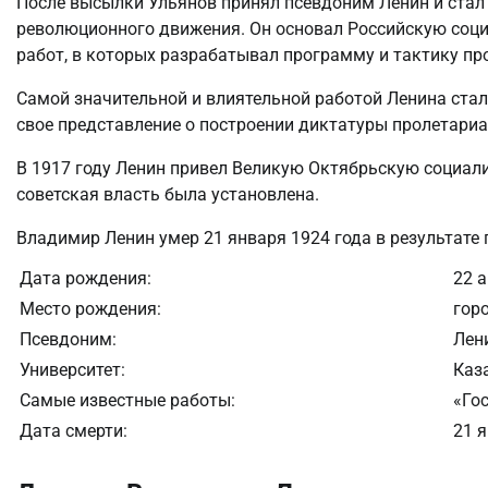
После высылки Ульянов принял псевдоним Ленин и стал 
революционного движения. Он основал Российскую соц
работ, в которых разрабатывал программу и тактику пр
Самой значительной и влиятельной работой Ленина стал
свое представление о построении диктатуры пролетариа
В 1917 году Ленин привел Великую Октябрьскую социали
советская власть была установлена.
Владимир Ленин умер 21 января 1924 года в результате
Дата рождения:
22 
Место рождения:
гор
Псевдоним:
Лен
Университет:
Каз
Самые известные работы:
«Го
Дата смерти:
21 