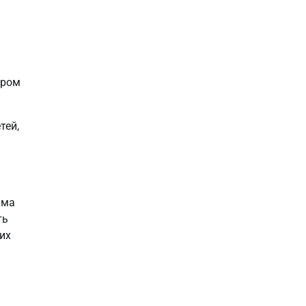
ором
тей,
ьма
ть
их