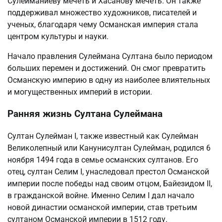
Сулейманиеву мечеть и Хасанову мечеть. Он также
поддерживал множество художников, писателей и
ученых, благодаря чему Османская империя стала
центром культуры и науки.
Начало правления Сулеймана Султана было периодом
больших перемен и достижений. Он смог превратить
Османскую империю в одну из наиболее влиятельных
и могущественных империй в истории.
Ранняя жизнь Султана Сулеймана
Султан Сулейман I, также известный как Сулейман
Великолепный или Канунисултан Сулейман, родился 6
ноября 1494 года в семье османских султанов. Его
отец, султан Селим I, унаследовал престол Османской
империи после победы над своим отцом, Байезидом II,
в гражданской войне. Именно Селим I дал начало
новой династии османской империи, став третьим
султаном Османской империи в 1512 году.