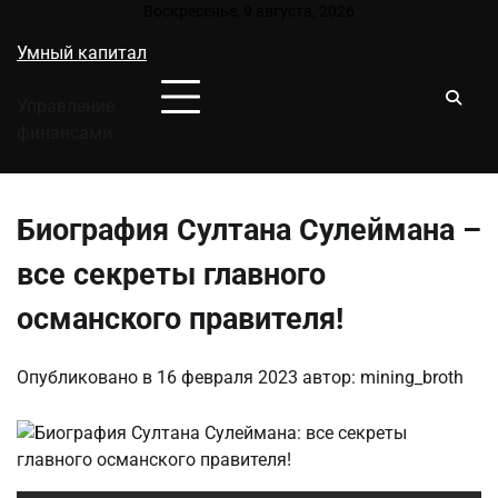
Перейти
Воскресенье, 9 августа, 2026
к
Умный капитал
содержимому
Управление
финансами
Биография Султана Сулеймана –
все секреты главного
османского правителя!
Опубликовано в
16 февраля 2023
автор:
mining_broth