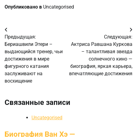
Опубликовано в
Uncategorised
Навигация
Предыдущая:
Следующая:
по
Бериашвили Этери –
Актриса Равшана Куркова
выдающийся тренер, чьи
– талантливая звезда
записям
достижения в мире
солнечного кино —
фигурного катания
биография, яркая карьера,
заслуживают на
впечатляющие достижения
восхищение
Связанные записи
Uncategorised
Биография Ван Хэ —