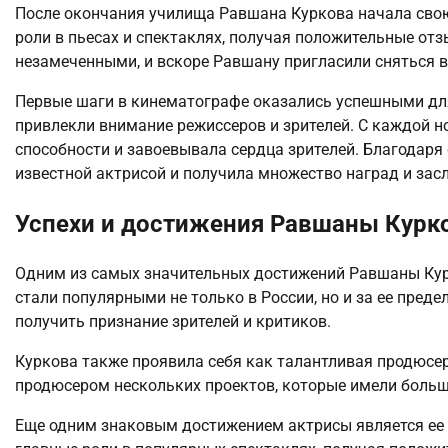
После окончания училища Равшана Куркова начала свою
роли в пьесах и спектаклях, получая положительные отз
незамеченными, и вскоре Равшану пригласили сняться в
Первые шаги в кинематографе оказались успешными для
привлекли внимание режиссеров и зрителей. С каждой н
способности и завоевывала сердца зрителей. Благодар
известной актрисой и получила множество наград и зас
Успехи и достижения Равшаны Курк
Одним из самых значительных достижений Равшаны Курк
стали популярными не только в России, но и за ее преде
получить признание зрителей и критиков.
Куркова также проявила себя как талантливая продюсе
продюсером нескольких проектов, которые имели большо
Еще одним знаковым достижением актрисы является ее у