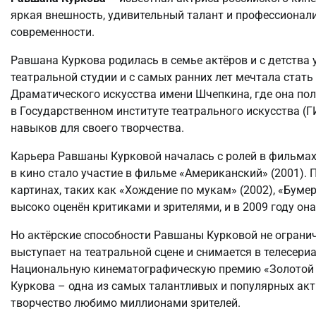
яркая внешность, удивительный талант и профессионали
современности.
Равшана Куркова родилась в семье актёров и с детства 
театральной студии и с самых ранних лет мечтала стат
Драматического искусства имени Шчепкина, где она по
в Государственном институте театрального искусства (
навыков для своего творчества.
Карьера Равшаны Курковой началась с ролей в фильмах
в кино стало участие в фильме «Американский» (2001).
картинах, таких как «Хождение по мукам» (2002), «Бумер
высоко оценён критиками и зрителями, и в 2009 году он
Но актёрские способности Равшаны Курковой не ограни
выступает на театральной сцене и снимается в телесери
Национальную кинематографическую премию «Золотой 
Куркова – одна из самых талантливых и популярных актр
творчество любимо миллионами зрителей.