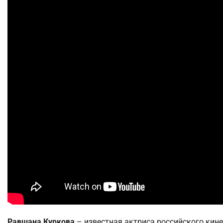
Равшана Куркова
– известная актриса российского кин