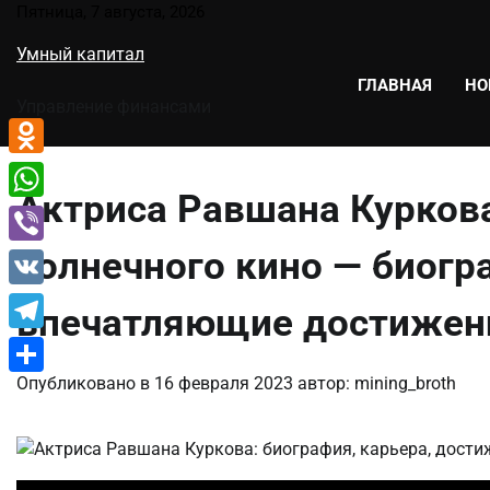
Перейти
Пятница, 7 августа, 2026
к
Умный капитал
содержимому
ГЛАВНАЯ
НО
Управление финансами
Odnoklassniki
Актриса Равшана Куркова
WhatsApp
солнечного кино — биогр
Viber
VK
впечатляющие достижен
Telegram
Опубликовано в
16 февраля 2023
автор:
mining_broth
Отправить