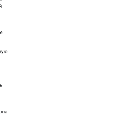
й
е
ную
ь
 она