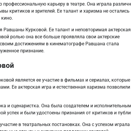
 профессиональную карьеру в театре. Она играла различ
ывы критиков и зрителей. Ее талант и харизма не остались
 кино.
 Равшаны Курковой. Ее талант и неповторимая актерская
овой ролью она все больше проявляла свои актерские
я своим достижениям в кинематографе Равшана стала
луженное признание.
овой
овой является ее участие в фильмах и сериалах, которые
лами. Ее актерская игра и естественная харизма позволили
рка и сценаристка. Она была создателем и исполнительны
й успех и были удостоены признания от критиков и публи
частие в театральных постановках. Она с успехом играла