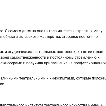
. С самого детства она питала интерес и страсть к миру
 в области актерского мастерства, стараясь постоянно
 и студенческих театральных постановках, где ее талант
своей самоотверженности и постоянному стремлению к
режиссерами и получила приглашение на профессиональн
азличными театральными и киноопытами, которые положи
ии.
арственного института театрального искусства имени А. В