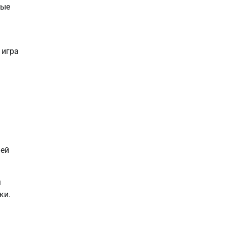
ные
 игра
 ей
м
ки.