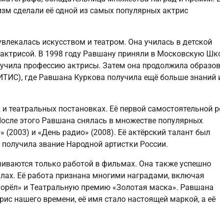
зм сделали её одной из самых популярных актрис
увлекалась искусством и театром. Она училась в детской
ь актрисой. В 1998 году Равшану приняли в Московскую Шк
лучила профессию актрисы. Затем она продолжила образо
ГИТИС), где Равшана Куркова получила ещё больше знаний 
 и театральных постановках. Её первой самостоятельной 
 После этого Равшана снялась в множестве популярных
» (2003) и «День радио» (2008). Её актёрский талант был
а получила звание Народной артистки России.
чиваются только работой в фильмах. Она также успешно
алах. Её работа признана многими наградами, включая
орёл» и Театральную премию «Золотая маска». Равшана
ис нашего времени, её имя стало настоящей маркой, а её