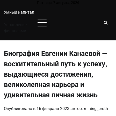
Перейти
Пятница, 7 августа, 2026
к
Умный капитал
содержимому
Управление
финансами
Биография Евгении Канаевой —
восхитительный путь к успеху,
выдающиеся достижения,
великолепная карьера и
удивительная личная жизнь
Опубликовано в
16 февраля 2023
автор:
mining_broth