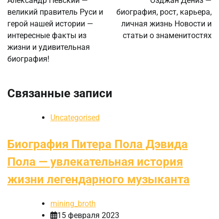
Александр Невский —
Озджан Дениз —
великий правитель Руси и
биография, рост, карьера,
записям
герой нашей истории —
личная жизнь Новости и
интересные факты из
статьи о знаменитостях
жизни и удивительная
биография!
Связанные записи
Uncategorised
Биография Питера Пола Дэвида
Пола — увлекательная история
жизни легендарного музыканта
mining_broth
15 февраля 2023