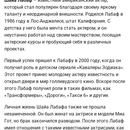
Шайа Лабаф
– известный американский актер,
который стал популярен благодаря своему яркому
таланту и неординарной внешности. Родился Лабаф в
1986 году в Лос-Анджелесе, штат Калифорния. С
детства у него была мечта стать актером, и он
неустанно работал над своим мастерством, посещая
актерские курсы и пробующий себя в различных
проектах.
Первый успех пришел к Лабафу в 2000 году, когда он
получил роль в детском сериале «Кавалеры Зодиака».
Этот проект принес молодому актеру известность и
открыл двери в мир голливудского кино. Вскоре после
этого Лабаф получил роли в таких фильмах, как
«Трансформеры», «Дороги», «Такси 6» и другие.
Личная жизнь Шайа Лабафа также не прошла
незамеченной. Он был женат на актрисе и модели Миа
Гот, но брак закончился разводом. После этого Лабаф
имел отношения с такими известными актрисами, как