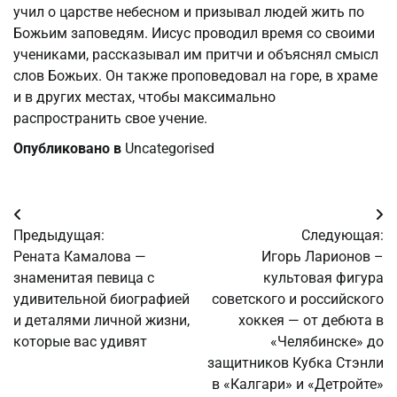
учил о царстве небесном и призывал людей жить по
Божьим заповедям. Иисус проводил время со своими
учениками, рассказывал им притчи и объяснял смысл
слов Божьих. Он также проповедовал на горе, в храме
и в других местах, чтобы максимально
распространить свое учение.
Опубликовано в
Uncategorised
Навигация
Предыдущая:
Следующая:
по
Рената Камалова —
Игорь Ларионов –
знаменитая певица с
культовая фигура
записям
удивительной биографией
советского и российского
и деталями личной жизни,
хоккея — от дебюта в
которые вас удивят
«Челябинске» до
защитников Кубка Стэнли
в «Калгари» и «Детройте»