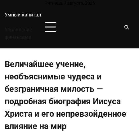
Перейти
Пятница, 7 августа, 2026
к
Умный капитал
содержимому
Управление
финансами
Величайшее учение,
необъяснимые чудеса и
безграничная милость —
подробная биография Иисуса
Христа и его непревзойденное
влияние на мир