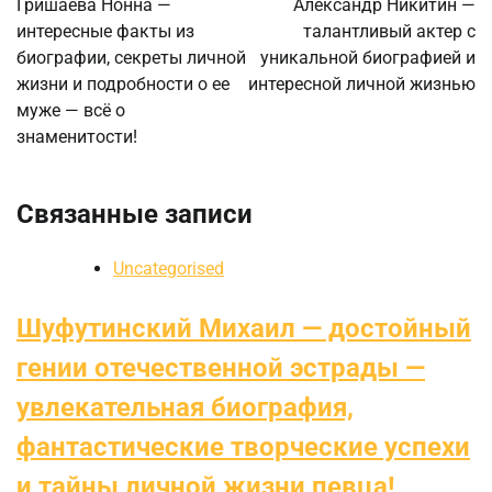
Гришаева Нонна —
Александр Никитин —
интересные факты из
талантливый актер с
записям
биографии, секреты личной
уникальной биографией и
жизни и подробности о ее
интересной личной жизнью
муже — всё о
знаменитости!
Связанные записи
Uncategorised
Шуфутинский Михаил — достойный
гении отечественной эстрады —
увлекательная биография,
фантастические творческие успехи
и тайны личной жизни певца!