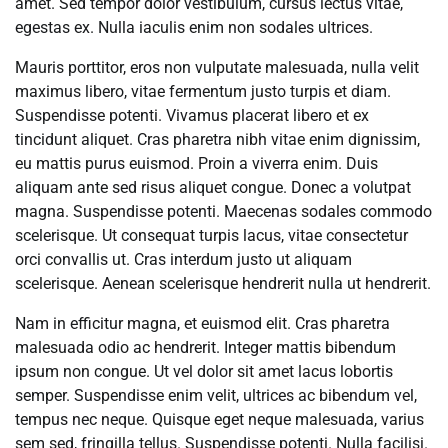
amet. Sed tempor dolor vestibulum, cursus lectus vitae,
egestas ex. Nulla iaculis enim non sodales ultrices.
Mauris porttitor, eros non vulputate malesuada, nulla velit
maximus libero, vitae fermentum justo turpis et diam.
Suspendisse potenti. Vivamus placerat libero et ex
tincidunt aliquet. Cras pharetra nibh vitae enim dignissim,
eu mattis purus euismod. Proin a viverra enim. Duis
aliquam ante sed risus aliquet congue. Donec a volutpat
magna. Suspendisse potenti. Maecenas sodales commodo
scelerisque. Ut consequat turpis lacus, vitae consectetur
orci convallis ut. Cras interdum justo ut aliquam
scelerisque. Aenean scelerisque hendrerit nulla ut hendrerit.
Nam in efficitur magna, et euismod elit. Cras pharetra
malesuada odio ac hendrerit. Integer mattis bibendum
ipsum non congue. Ut vel dolor sit amet lacus lobortis
semper. Suspendisse enim velit, ultrices ac bibendum vel,
tempus nec neque. Quisque eget neque malesuada, varius
sem sed, fringilla tellus. Suspendisse potenti. Nulla facilisi.