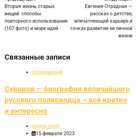
по
Вторая жизнь старых
Евгения Отрадная —
вещей: способы
рассказ о детстве,
записям
повторного использования
впечатляющей карьере и
(107 фото) и море идей
точках развития ее личной
жизни
Связанные записи
Uncategorised
Суворов — биография величайшего
русского полководца – всё кратко
и интересно
mining_broth
15 февраля 2023