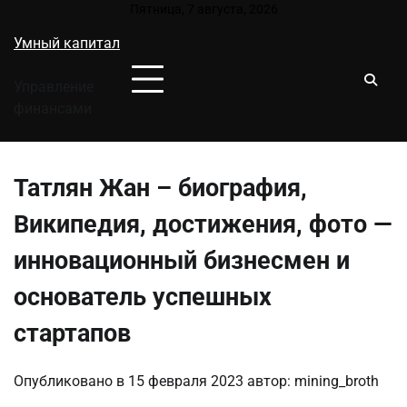
Перейти
Пятница, 7 августа, 2026
к
Умный капитал
содержимому
Управление
финансами
Татлян Жан – биография,
Википедия, достижения, фото —
инновационный бизнесмен и
основатель успешных
стартапов
Опубликовано в
15 февраля 2023
автор:
mining_broth