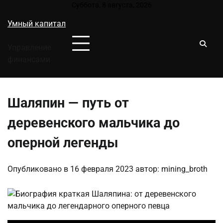
Перейти
Суббота, 8 августа, 2026
к
Умный капитал
содержимому
Управление
финансами
Шаляпин — путь от
деревенского мальчика до
оперной легенды
Опубликовано в
16 февраля 2023
автор:
mining_broth