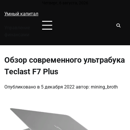
Перейти
Четверг, 6 августа, 2026
к
Умный капитал
содержимому
Управление
финансами
Обзор современного ультрабука
Teclast F7 Plus
Опубликовано в
5 декабря 2022
автор:
mining_broth