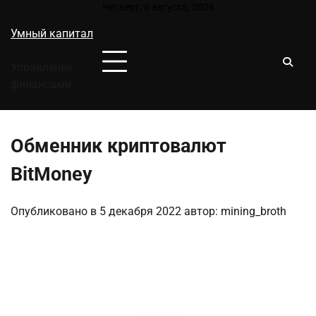
Перейти
Четверг, 6 августа, 2026
к
Умный капитал
содержимому
Управление
финансами
Обменник криптовалют
BitMoney
Опубликовано в
5 декабря 2022
автор:
mining_broth