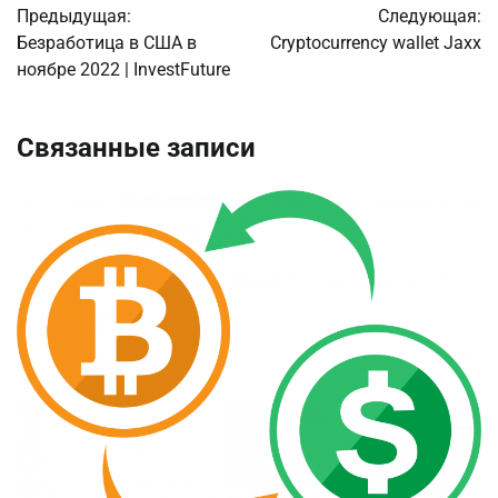
Предыдущая:
Следующая:
по
Безработица в США в
Cryptocurrency wallet Jaxx
ноябре 2022 | InvestFuture
записям
Связанные записи