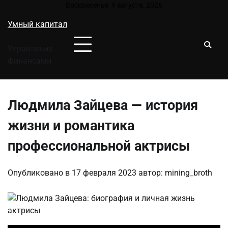
Перейти
Воскресенье, 9 августа, 2026
к
Умный капитал
содержимому
Управление
финансами
Людмила Зайцева — история
жизни и романтика
профессиональной актрисы
Опубликовано в
17 февраля 2023
автор:
mining_broth