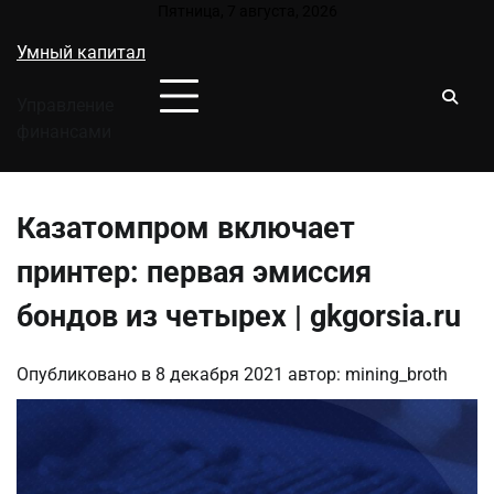
Перейти
Пятница, 7 августа, 2026
к
Умный капитал
содержимому
Управление
финансами
Казатомпром включает
принтер: первая эмиссия
бондов из четырех | gkgorsia.ru
Опубликовано в
8 декабря 2021
автор:
mining_broth