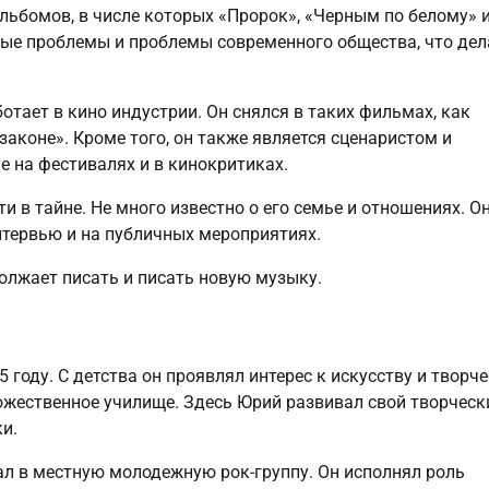
ьбомов, в числе которых «Прорoк», «Чeрным по белому» 
ные проблемы и проблемы современного общества, что дел
ает в кино индустрии. Он снялся в таких фильмах, как
 законе». Кроме того, он также является сценаристом и
е на фестивалях и в кинокритиках.
 в тайне. Не много известно о его семье и отношениях. О
нтервью и на публичных мероприятиях.
должает писать и писать новую музыку.
году. С детства он проявлял интерес к искусству и творче
ожественное училище. Здесь Юрий развивал свой творческ
и.
ал в местную молодежную рок-группу. Он исполнял роль