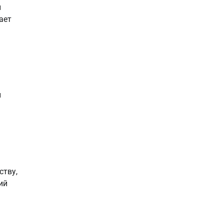
и
ает
н
ству,
ий