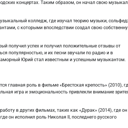
ородских концертах. Таким образом, он начал свою музыка
узыкальный колледж, где изучал теорию музыки, сольфе
антами, с которыми впоследствии создал свою собственн
орый получил успех и получил положительные отзывы от
ься популярностью, и их песни звучали по радио и в
 Каморный Юрий стал известным и успешным музыкантом.
я главная роль в фильме «Брестская крепость» (2010), гд
ельная игра и эмоциональность привлекли внимание зрите
аботу в других фильмах, таких как «Дурак» (2014), где он
где он исполнил роль Николая II, последнего русского