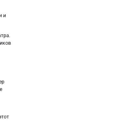
и и
тра.
ников
ер
е
этот