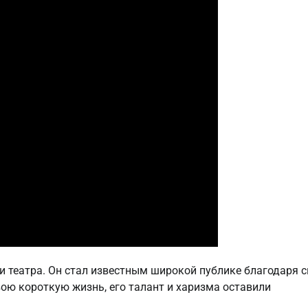
и театра. Он стал известным широкой публике благодаря 
ою короткую жизнь, его талант и харизма оставили