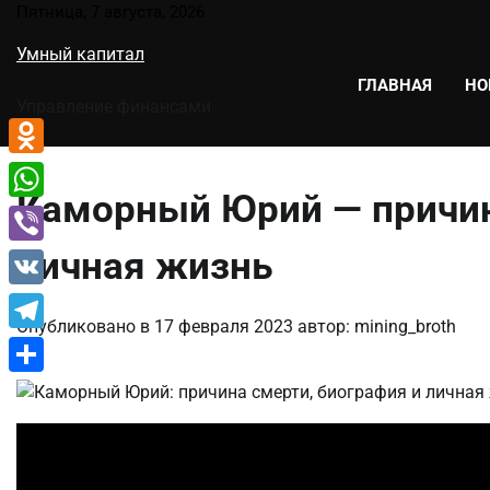
Перейти
Пятница, 7 августа, 2026
к
Умный капитал
содержимому
ГЛАВНАЯ
НО
Управление финансами
Odnoklassniki
Каморный Юрий — причин
WhatsApp
личная жизнь
Viber
VK
Опубликовано в
17 февраля 2023
автор:
mining_broth
Telegram
Отправить