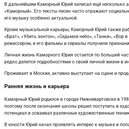
В дальнейшем Каморный Юрий записал ещё несколько ал
«Каморный». Его тексты песен часто отражают социаль
его музыку особенно актуальной.
Кроме музыкальной карьеры, Каморный Юрий также работ
«Брат», «Убить зонтон», «Седьмое небо», «Танки», «Вор в
режиссером, и его фильмы и сериалы получили признани
Личная жизнь Каморного Юрия остается по большей части
редко делится подробностями о своей личной жизни в и
Проживает в Москве, активно выступает на сцене и про
Ранняя жизнь и карьера
Каморный Юрий родился в городе Нижневартовске в 1985 
поэтому после окончания школы решил поступить в худ
потенциал и осваивал различные художественные техник
В юности Юрий начал проявлять интерес к музыке и поп