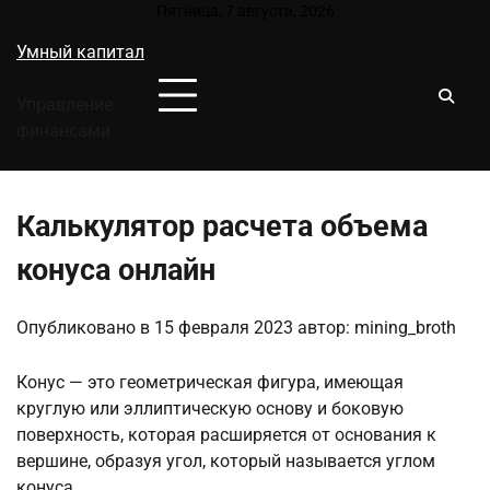
Перейти
Пятница, 7 августа, 2026
к
Умный капитал
содержимому
Управление
финансами
Калькулятор расчета объема
конуса онлайн
Опубликовано в
15 февраля 2023
автор:
mining_broth
Конус — это геометрическая фигура, имеющая
круглую или эллиптическую основу и боковую
поверхность, которая расширяется от основания к
вершине, образуя угол, который называется углом
конуса.