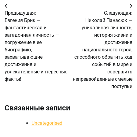
Навигация
Предыдущая:
Следующая:
по
Евгения Брик —
Николай Панасюк —
фантастическая и
уникальная личность,
записям
загадочная личность —
история жизни и
погружение в ее
достижения
биографию,
национального героя,
захватывающие
способного обратить ход
достижения и
событий в мире и
увлекательные интересные
совершить
факты!
непревзойденные смелые
поступки
Связанные записи
Uncategorised