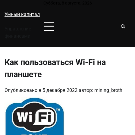
Перейти
Суббота, 8 августа, 2026
к
Умный капитал
содержимому
Управление
финансами
Как пользоваться Wi-Fi на
планшете
Опубликовано в
5 декабря 2022
автор:
mining_broth