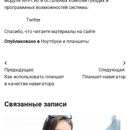
модуля Wi-Fi, но и остальных комплектующих и
программных возможностей системы.
Twitter
Спасибо, что читаете материалы на сайте
Опубликовано в
Ноутбуки и планшеты
Навигация
Предыдущая:
Следующая:
по
Как использовать планшет
Планшет-навигатор
в качестве навигатора
записям
Связанные записи