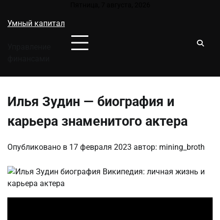
Перейти
Пятница, 7 августа, 2026
к
Умный капитал
содержимому
Управление
финансами
Илья Зудин — биография и
карьера знаменитого актера
Опубликовано в
17 февраля 2023
автор:
mining_broth