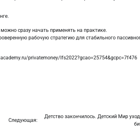
нге.
 можно сразу начать применять на практике.
проверенную рабочую стратегию для стабильного пассивно
cyacademy.ru/privatemoney/lfs2022?gcao=25754&gcpc=7f476
Детство закончилось. Детский Мир уход
Следующая:
б