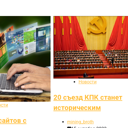
Новости
20 съезд КПК станет
ости
историческим
сайтов с
mining_broth