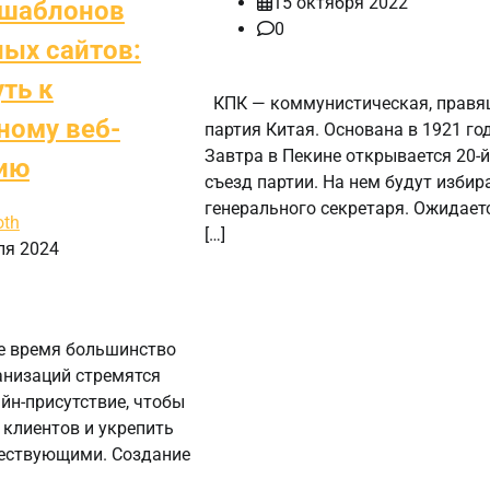
15 октября 2022
шаблонов
0
ых сайтов:
ть к
КПК — коммунистическая, правя
ному веб-
партия Китая. Основана в 1921 год
Завтра в Пекине открывается 20-й
ию
съезд партии. На нем будут избир
генерального секретаря. Ожидаетс
oth
[…]
ля 2024
е время большинство
анизаций стремятся
йн-присутствие, чтобы
 клиентов и укрепить
ществующими. Создание