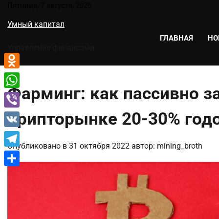
Перейти
Пятница, 7 августа, 2026
к
Умный капитал
содержимому
ГЛАВНАЯ
НО
Управление финансами
Odnoklassniki
Фарминг: как пассивно з
WhatsApp
крипторынке 20-30% год
Viber
VK
Опубликовано в
31 октября 2022
автор:
mining_broth
Telegram
Отправить