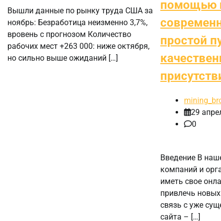
помощью 
Вышли данные по рынку труда США за
современн
ноябрь: Безработица неизменно 3,7%,
вровень с прогнозом Количество
простой пу
рабочих мест +263 000: ниже октября,
качествен
но сильно выше ожиданий […]
присутств
mining_br
29 апре
0
Введение В наш
компаний и орг
иметь свое онла
привлечь новых
связь с уже су
сайта – […]