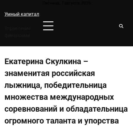
Перейти
Пятница, 7 августа, 2026
к
Умный капитал
содержимому
Управление
финансами
Екатерина Скулкина –
знаменитая российская
лыжница, победительница
множества международных
соревнований и обладательница
огромного таланта и упорства