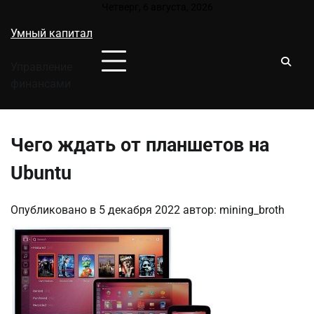
Перейти
Четверг, 6 августа, 2026
к
Умный капитал
содержимому
Управление
финансами
Чего ждать от планшетов на
Ubuntu
Опубликовано в
5 декабря 2022
автор:
mining_broth