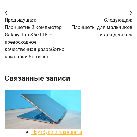
Навигация
Предыдущая:
Следующая:
по
Планшетный компьютер
Планшеты для мальчиков
Galaxy Tab S5e LTE –
и для девочек
записям
превосходное
качественная разработка
компании Samsung
Связанные записи
Ноутбуки и планшеты