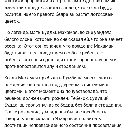
многими пророками и астрологами. Одно из самых
известных предсказаний гласило, что когда Будда
родится, из его правого бедра вырастет лотосовый
цветок.
По легенде, мать Будды, Махамая, во сне увидела
белого слона, который во сне сказал ей, что она зачнет
ребенка. Этот сон означал, что рождение Махамаи
будет являться рождением особого ребенка –
ребенка, который однажды станет просветленным и
противопоставится злу и страданиям.
Когда Махамая прибыла в Лумбини, место своего
рождения, она встала под деревом с листьями и
цветами. В этот момент она почувствовала, что
ребенок должен быть рожден. Ребенок, будущий
Будда, выскользнул из ее бедра, без боли и страдания.
После рождения, у младенца была способность
говорить, и он сказал: «Я мировой правитель,
достигший непревзойденного состояния просветления.