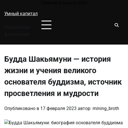
Перейти
Суббота, 8 августа, 2026
к
Умный капитал
содержимому
Управление
финансами
Будда Шакьямуни — история
жизни и учения великого
основателя буддизма, источник
просветления и мудрости
Опубликовано в
17 февраля 2023
автор:
mining_broth