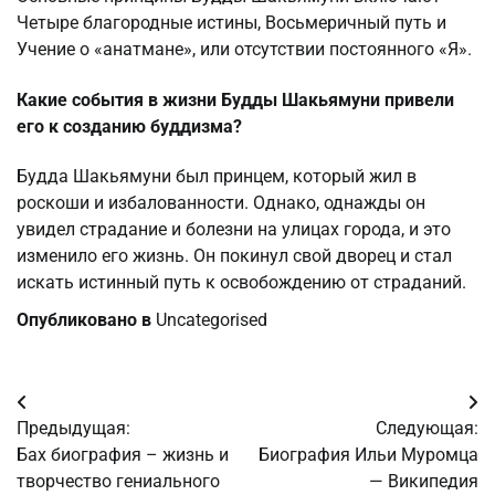
Четыре благородные истины, Восьмеричный путь и
Учение о «анатмане», или отсутствии постоянного «Я».
Какие события в жизни Будды Шакьямуни привели
его к созданию буддизма?
Будда Шакьямуни был принцем, который жил в
роскоши и избалованности. Однако, однажды он
увидел страдание и болезни на улицах города, и это
изменило его жизнь. Он покинул свой дворец и стал
искать истинный путь к освобождению от страданий.
Опубликовано в
Uncategorised
Навигация
Предыдущая:
Следующая:
по
Бах биография – жизнь и
Биография Ильи Муромца
творчество гениального
— Википедия
записям