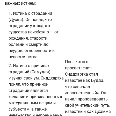
важных истины:
Истина о страдании
(Духка). Он понял, что
страдание у каждого
существа неизбежно — от
рождения, старости,
болезни и смерти до
неудовлетворенности и
непостоянства.
После этого
Истина о причинах
просветления
страданий (Самудая).
Сиддхартха стал
Изучая свой ум, Сиддхартха
известен как Будда,
понял, что причиной
что означает
страданий является
«просветленный». Он
желание и привязанность к
начал проповедовать
материальным вещам и
свой учительский путь,
субъектам, а также
известный как Дхамма
невежество и непонимание