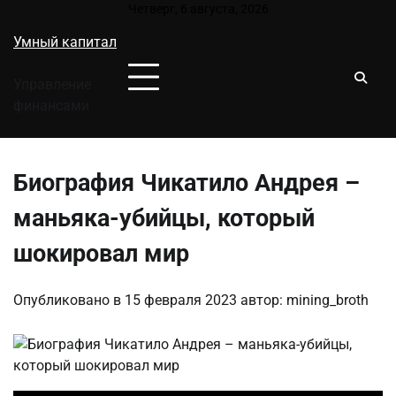
Перейти
Четверг, 6 августа, 2026
к
Умный капитал
содержимому
Управление
финансами
Биография Чикатило Андрея –
маньяка-убийцы, который
шокировал мир
Опубликовано в
15 февраля 2023
автор:
mining_broth