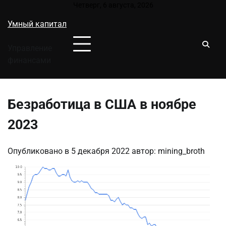
Перейти
Четверг, 6 августа, 2026
к
Умный капитал
содержимому
Управление
финансами
Безработица в США в ноябре
2023
Опубликовано в
5 декабря 2022
автор:
mining_broth