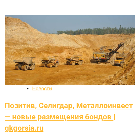
Новости
Позитив, Селигдар, Металлоинвест
— новые размещения бондов |
gkgorsia.ru