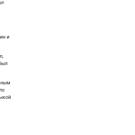
ыл
ин и
л,
 был
емным
ло
зыкой