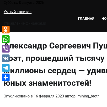
Перейти
Суббота, 8 августа, 2026
к
Умный капитал
содержимому
ГЛАВНАЯ
НО
Управление финансами
Odnoklassniki
Александр Сергеевич Пу
WhatsApp
поэт, прошедший тысячу
Viber
VK
миллионы сердец — удив
Telegram
юных знаменитостей!
Отправить
Опубликовано в
16 февраля 2023
автор:
mining_broth