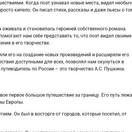
шествиями. Когда поэт узнавал новые места, видел необы
осто кипело. Он писал стихи, рассказы и даже пьесы о то
а оживала и становилась героиней собственного романа.
омогают нам себе представить то, что поэт видел своими
ение в его творчестве.
ли его на создание новых произведений и расширяли его
шествия доступными для всех, позволял нам окунуться в
путеводитель по России – это творчество А.С. Пушкина.
вое первое большое путешествие за границу. Его путь леж
ны Европы.
ем. Он был в восторге от городов, которые посетил, от