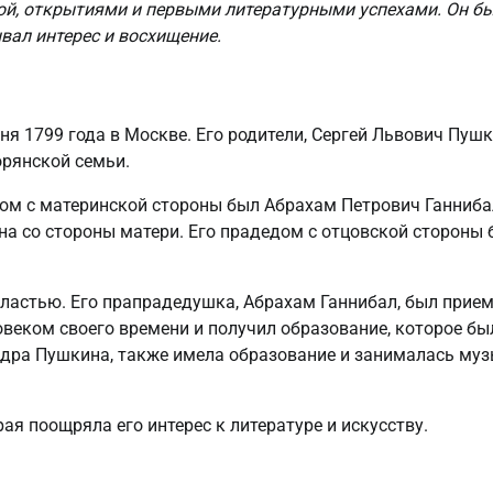
ой, открытиями и первыми литературными успехами. Он б
вал интерес и восхищение.
я 1799 года в Москве. Его родители, Сергей Львович Пушк
рянской семьи.
дом с материнской стороны был Абрахам Петрович Ганниба
а со стороны матери. Его прадедом с отцовской стороны
ластью. Его прапрадедушка, Абрахам Ганнибал, был при
веком своего времени и получил образование, которое бы
андра Пушкина, также имела образование и занималась му
ая поощряла его интерес к литературе и искусству.