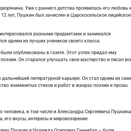
дворянина. Уже с раннего детства проявилась его любовь 
е 12 лет, Пушкин был зачислен в Царскосельское лицейское
 интересовался разными предметами и занимался
ся одним из лучших учеников своего класса.
 были опубликованы в газете. Этот успех придал ему
 поэзии. Он старался улучшать свое мастерство и писал вс
о дальнейшей литературной карьере. Он стал одним из сам
тво знаменитых стихов и работ в жанрах поэзии и прозы.
о человека, в том числе и Александра Сергеевича Пушкина
, его вкусы, интересы и мировоззрение.
ович Пушкин и Надежда Осиповна Ганнибал – были