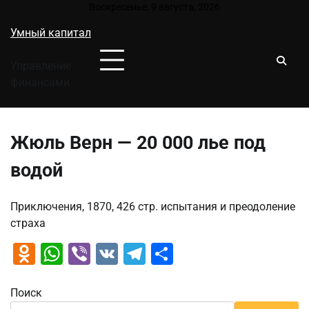
Перейти
Воскресенье, 9 августа, 2026
к
Умный капитал
содержимому
Управление
финансами
Жюль Верн — 20 000 лье под
водой
Приключения, 1870, 426 стр. испытания и преодоление
страха
Odnoklassniki
WhatsApp
Viber
VK
Telegram
Отправить
Поиск