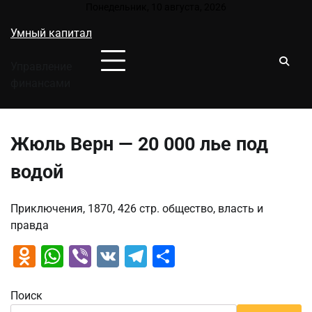
Перейти
Понедельник, 10 августа, 2026
к
Умный капитал
содержимому
Управление
финансами
Жюль Верн — 20 000 лье под
водой
Приключения, 1870, 426 стр. общество, власть и
правда
Odnoklassniki
WhatsApp
Viber
VK
Telegram
Отправить
Поиск