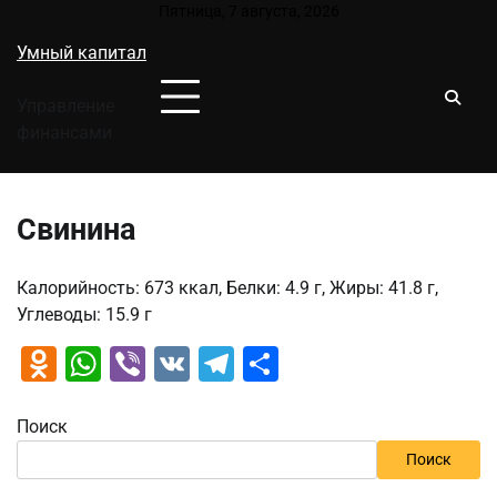
Перейти
Пятница, 7 августа, 2026
к
Умный капитал
содержимому
Управление
финансами
Свинина
Калорийность: 673 ккал, Белки: 4.9 г, Жиры: 41.8 г,
Углеводы: 15.9 г
Odnoklassniki
WhatsApp
Viber
VK
Telegram
Отправить
Поиск
Поиск