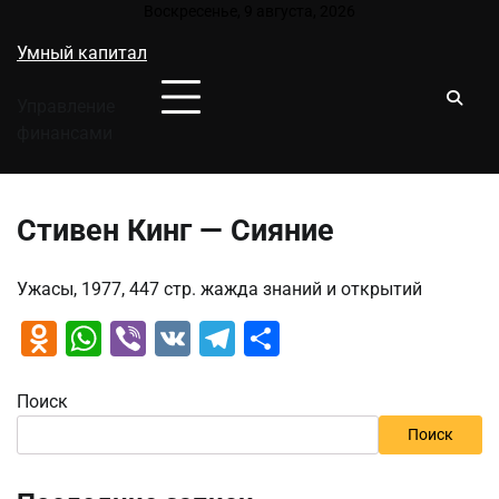
Перейти
Воскресенье, 9 августа, 2026
к
Умный капитал
содержимому
Управление
финансами
Стивен Кинг — Сияние
Ужасы, 1977, 447 стр. жажда знаний и открытий
Odnoklassniki
WhatsApp
Viber
VK
Telegram
Отправить
Поиск
Поиск