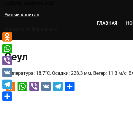
Перейти
Суббота, 8 августа, 2026
к
Умный капитал
содержимому
ГЛАВНАЯ
НО
Управление финансами
Odnoklassniki
Сеул
WhatsApp
Viber
Температура: 18.7°C, Осадки: 228.3 мм, Ветер: 11.3 м/с, 
VK
Odnoklassniki
WhatsApp
Viber
VK
Telegram
Отправить
Telegram
Отправить