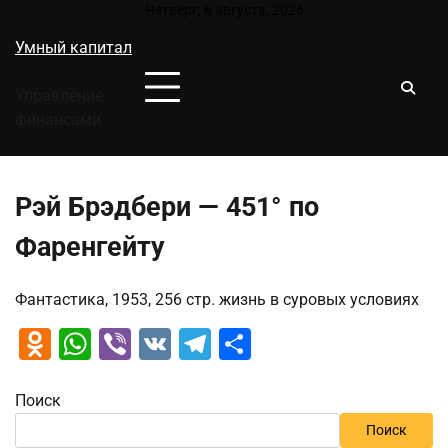
Перейти
Четверг, 6 августа, 2026
к
Умный капитал
содержимому
Управление
финансами
Рэй Брэдбери — 451° по
Фаренгейту
Фантастика, 1953, 256 стр. жизнь в суровых условиях
Odnoklassniki
WhatsApp
Viber
VK
Telegram
Отправить
Поиск
Поиск