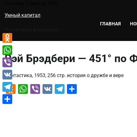
Перейти
Пятница, 7 августа, 2026
к
Умный капитал
содержимому
ГЛАВНАЯ
НО
Управление финансами
Odnoklassniki
Рэй Брэдбери — 451° по 
WhatsApp
Viber
Фантастика, 1953, 256 стр. история о дружбе и вере
VK
Odnoklassniki
WhatsApp
Viber
VK
Telegram
Отправить
Telegram
Отправить