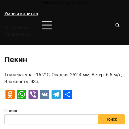
Перейти
Суббота, 8 августа, 2026
к
Умный капитал
содержимому
Управление
финансами
Пекин
Температура: -16.2°C, Осадки: 252.4 мм, Ветер: 6.5 м/с,
Влажность: 93%
Odnoklassniki
WhatsApp
Viber
VK
Telegram
Отправить
Поиск
Поиск