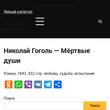
Перейти
Суббота, 8 августа, 2026
к
Умный капитал
содержимому
Управление
финансами
Николай Гоголь — Мёртвые
души
Роман, 1842, 432 стр. любовь, судьба, испытания
Odnoklassniki
WhatsApp
Viber
VK
Telegram
Отправить
Поиск
Поиск