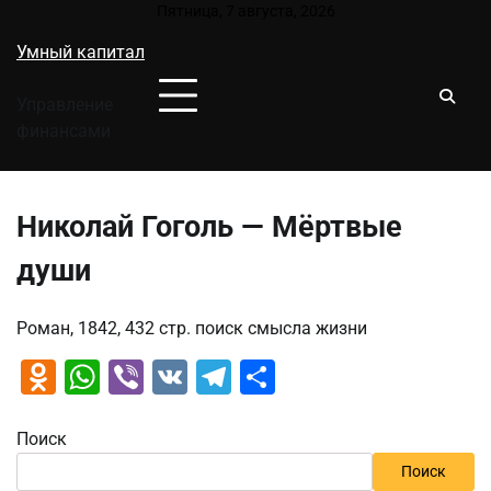
Перейти
Пятница, 7 августа, 2026
к
Умный капитал
содержимому
Управление
финансами
Николай Гоголь — Мёртвые
души
Роман, 1842, 432 стр. поиск смысла жизни
Odnoklassniki
WhatsApp
Viber
VK
Telegram
Отправить
Поиск
Поиск