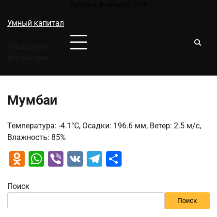
Перейти
Суббота, 8 августа, 2026
к
Умный капитал
содержимому
Управление
финансами
Мумбаи
Температура: -4.1°C, Осадки: 196.6 мм, Ветер: 2.5 м/с,
Влажность: 85%
Odnoklassniki
WhatsApp
Viber
VK
Telegram
Отправить
Поиск
Поиск