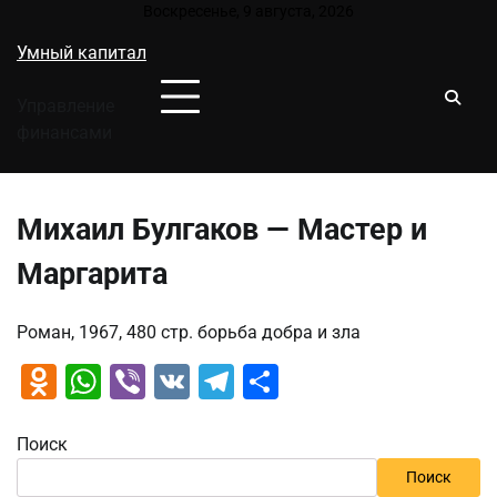
Перейти
Воскресенье, 9 августа, 2026
к
Умный капитал
содержимому
Управление
финансами
Михаил Булгаков — Мастер и
Маргарита
Роман, 1967, 480 стр. борьба добра и зла
Odnoklassniki
WhatsApp
Viber
VK
Telegram
Отправить
Поиск
Поиск