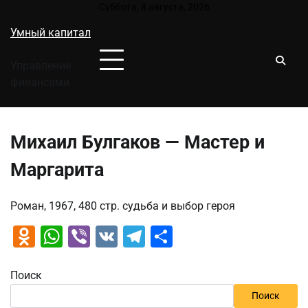
Перейти
Суббота, 8 августа, 2026
к
Умный капитал
содержимому
Управление
финансами
Михаил Булгаков — Мастер и
Маргарита
Роман, 1967, 480 стр. судьба и выбор героя
Odnoklassniki
WhatsApp
Viber
VK
Telegram
Отправить
Поиск
Поиск