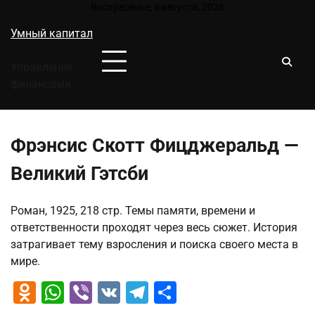
Перейти
Воскресенье, 9 августа, 2026
к
Умный капитал
содержимому
Управление
финансами
Фрэнсис Скотт Фицджеральд —
Великий Гэтсби
Роман, 1925, 218 стр. Темы памяти, времени и
ответственности проходят через весь сюжет. История
затрагивает тему взросления и поиска своего места в
мире.
Odnoklassniki
WhatsApp
Viber
VK
Telegram
Отправить