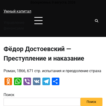
Перейти
Воскресенье, 9 августа, 2026
к
Умный капитал
содержимому
Управление
финансами
Фёдор Достоевский —
Преступление и наказание
Роман, 1866, 671 стр. испытания и преодоление страха
Odnoklassniki
WhatsApp
Viber
VK
Telegram
Отправить
Поиск
Поиск