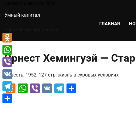
Перейти
Четверг, 6 августа, 2026
к
Умный капитал
содержимому
ГЛАВНАЯ
НО
Управление финансами
Odnoklassniki
Эрнест Хемингуэй — Стар
WhatsApp
Viber
Повесть, 1952, 127 стр. жизнь в суровых условиях
VK
Odnoklassniki
WhatsApp
Viber
VK
Telegram
Отправить
Telegram
Отправить